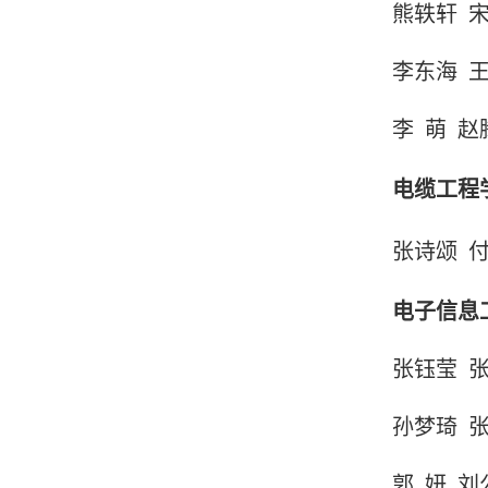
熊轶轩
李东海
李
萌
赵
电缆工程
张诗颂
电子信息
张钰莹
孙梦琦
郭
妍
刘