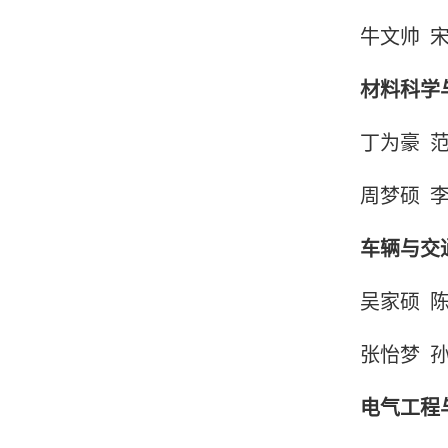
牛文帅
材料科学
丁为豪
周梦硕
车辆与交
吴家硕
张怡梦
电气工程