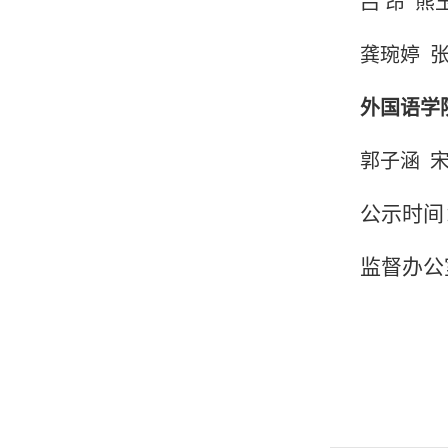
吕
昂
熊
龚琬婷
外国语学
郭子涵
公示时间
监督办公室