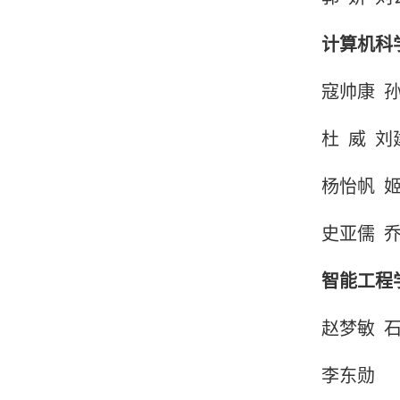
计算机科
寇帅康
杜
威
刘
杨怡帆
史亚儒
智能工程
赵梦敏
李东勋