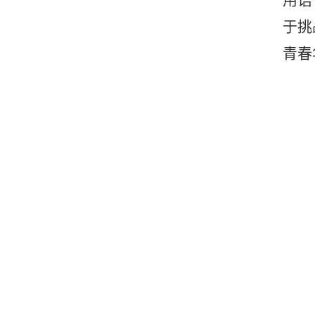
用语
于挑
青春