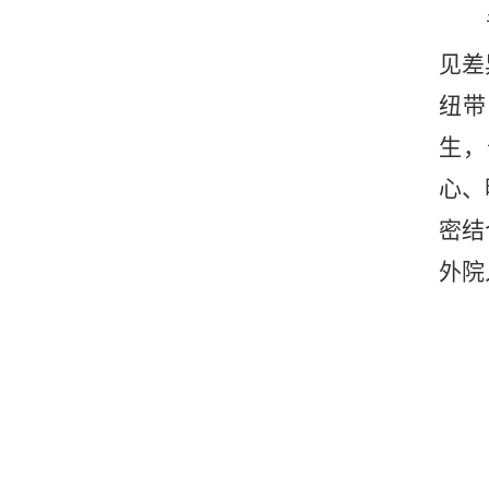
见差
纽带
生，
心、
密结
外院