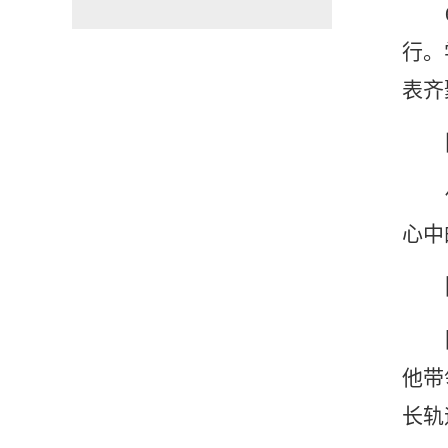
行。
表齐
心中
他带
长轨