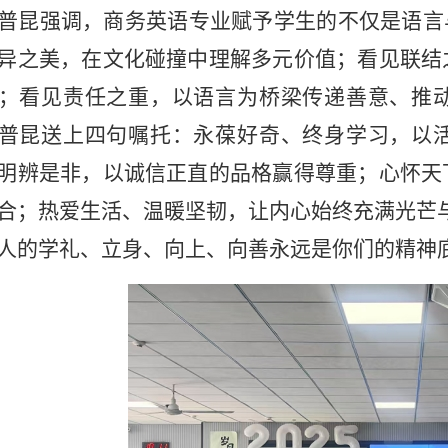
普昆强调，商务英语专业赋予学生的不仅是语言
异之美，在文化碰撞中理解多元价值；看见联结
；看见责任之重，以语言为桥梁传递善意、推
普昆送上四句嘱托：永葆好奇、终身学习，以
明辨是非，以诚信正直的品格赢得尊重；心怀天
合；热爱生活、温暖坚韧，让内心始终充满光芒
人的
学礼
、
立身
、
向上
、
向善
永远是你们的精神